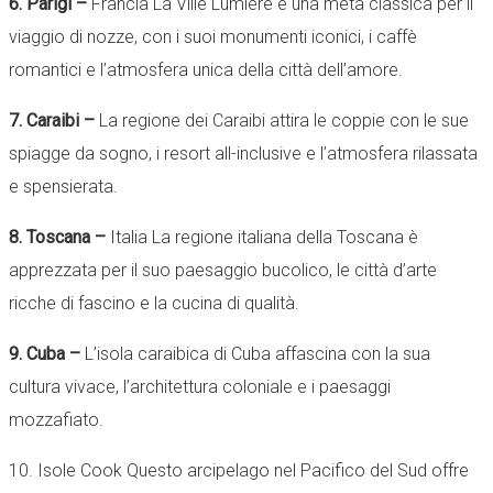
6. Parigi –
Francia La Ville Lumière è una meta classica per il
viaggio di nozze, con i suoi monumenti iconici, i caffè
romantici e l’atmosfera unica della città dell’amore.
7. Caraibi –
La regione dei Caraibi attira le coppie con le sue
spiagge da sogno, i resort all-inclusive e l’atmosfera rilassata
e spensierata.
8. Toscana –
Italia La regione italiana della Toscana è
apprezzata per il suo paesaggio bucolico, le città d’arte
ricche di fascino e la cucina di qualità.
9. Cuba –
L’isola caraibica di Cuba affascina con la sua
cultura vivace, l’architettura coloniale e i paesaggi
mozzafiato.
10. Isole Cook Questo arcipelago nel Pacifico del Sud offre