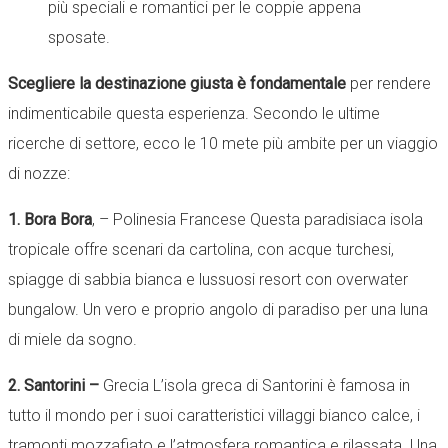
più speciali e romantici per le coppie appena
sposate.
Scegliere la destinazione giusta è fondamentale
per rendere
indimenticabile questa esperienza. Secondo le ultime
ricerche di settore, ecco le 10 mete più ambite per un viaggio
di nozze:
1. Bora Bora
, – Polinesia Francese Questa paradisiaca isola
tropicale offre scenari da cartolina, con acque turchesi,
spiagge di sabbia bianca e lussuosi resort con overwater
bungalow. Un vero e proprio angolo di paradiso per una luna
di miele da sogno.
2. Santorini –
Grecia L’isola greca di Santorini è famosa in
tutto il mondo per i suoi caratteristici villaggi bianco calce, i
tramonti mozzafiato e l’atmosfera romantica e rilassata. Una